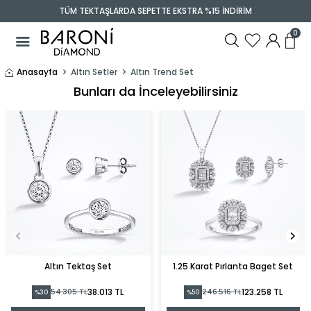
TÜM TEKTAŞLARDA SEPETTE EKSTRA %15 İNDİRİM
0
Anasayfa
Altın Setler
Altın Trend Set
Bunları da İnceleyebilirsiniz
Altın Tektaş Set
1.25 Karat Pırlanta Baget Set
38.013 TL
123.258 TL
54.305 TL
246.516 TL
%30
%50