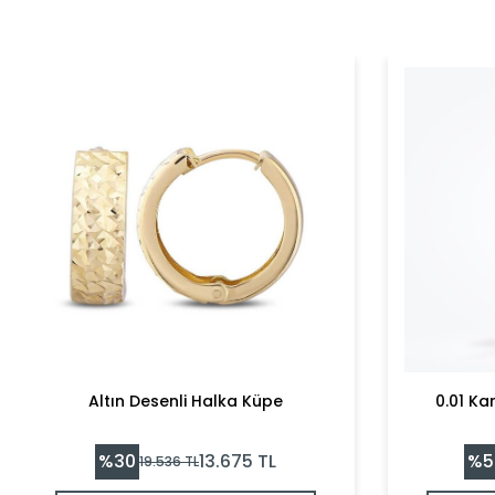
Altın Desenli Halka Küpe
0.01 Ka
%
30
%
5
13.675
TL
19.536
TL