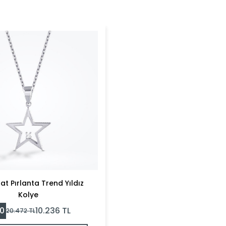
rat Pırlanta Trend Yıldız
Kolye
0
10.236
TL
20.472
TL