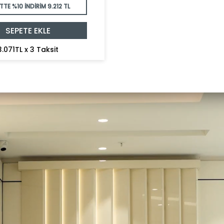
TTE %10 İNDİRİM
9.212 TL
SEPETE EKLE
3.071TL x 3 Taksit