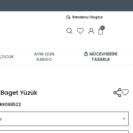
Randevu Oluştur
0
AYNI GÜN
💍 MÜCEVHERİNİ
ÇOCUK
KARGO
TASARLA
l Baget Yüzük
BRR098522