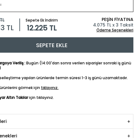
PEŞİN FİYATINA
TL
Sepete Ek İndirim
4.075 TL x 3 Taksit
83
TL
12.225 TL
Ödeme Seçenekleri
SEPETE EKLE
goya Veriliş :
Bugün (14:00'dan sonra verilen siparişler sonraki iş günü
)
iselleştirme yapılan ürünlerde termin süresi 1-3 iş günü uzamaktadır.
ürünlerini görmek için
tıklayınız.
yar Altın Takılar
için tıklayınız.
leri
nekleri