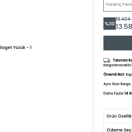
19.404
%
30
13.5
Tahmini Kar
kargolanacaktır
Önemli Not:
Kiş
Aynı Gün Kargo 
Daha Fazla
14 A
Ürün Özellik
Ödeme Seçe