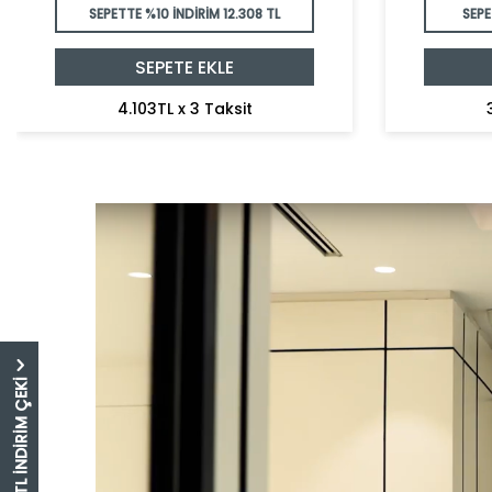
SEPETTE %10 İNDİRİM
12.308 TL
SEPE
SEPETE EKLE
4.103TL x 3 Taksit
5.000 TL İNDİRİM ÇEKİ