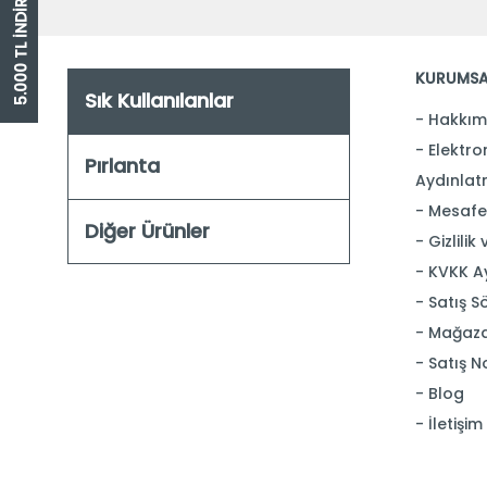
5.000 TL İNDİRİM ÇEKİ
KURUMSA
Sık Kullanılanlar
Hakkım
Elektron
Pırlanta
Aydınlat
Mesafel
Diğer Ürünler
Gizlilik
KVKK A
Satış S
Mağaza
Satış N
Blog
İletişim