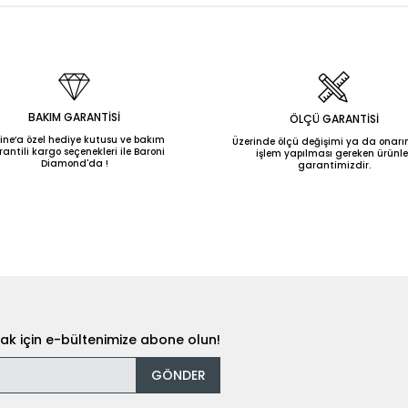
BAKIM GARANTİSİ
ÖLÇÜ GARANTİSİ
ine’a özel hediye kutusu ve bakım
Üzerinde ölçü değişimi ya da onarı
antili kargo seçenekleri ile Baroni
işlem yapılması gereken ürünle
Diamond'da !
garantimizdir.
k için e-bültenimize abone olun!
GÖNDER