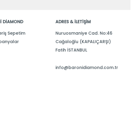
İ DİAMOND
ADRES & İLETİŞİM
eriş Sepetim
Nuruosmaniye Cad. No:46
anyalar
Cağaloğlu (KAPALIÇARŞI)
Fatih İSTANBUL
info@baronidiamond.com.tr