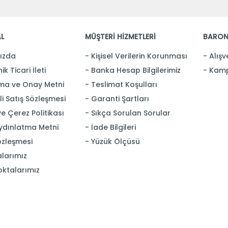
L
MÜŞTERİ HİZMETLERİ
BARON
ızda
Kişisel Verilerin Korunması
Alışv
ik Ticari İleti
Banka Hesap Bilgilerimiz
Kamp
ma ve Onay Metni
Teslimat Koşulları
i Satış Sözleşmesi
Garanti Şartları
 ve Çerez Politikası
Sıkça Sorulan Sorular
ydınlatma Metni
İade Bilgileri
özleşmesi
Yüzük Ölçüsü
larımız
oktalarımız