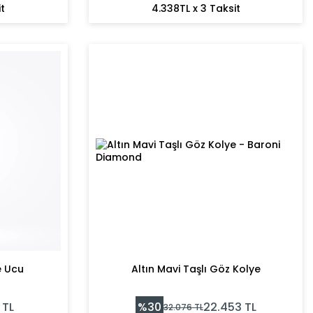
t
4.338TL x 3 Taksit
e Ucu
Altın Mavi Taşlı Göz Kolye
%
30
TL
22.453
TL
32.076
TL