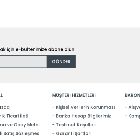
k için e-bültenimize abone olun!
GÖNDER
L
MÜŞTERİ HİZMETLERİ
BARON
ızda
Kişisel Verilerin Korunması
Alışv
ik Ticari İleti
Banka Hesap Bilgilerimiz
Kamp
ma ve Onay Metni
Teslimat Koşulları
i Satış Sözleşmesi
Garanti Şartları