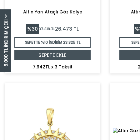
Altın Yarı Ataçlı Göz Kolye
Alt
5.000 TL İNDİRİM ÇEKİ
%
30
%
26.473
TL
37.818
TL
SEPETTE %10 İNDİRİM
23.825 TL
SEPE
SEPETE EKLE
7.942TL x 3 Taksit
2