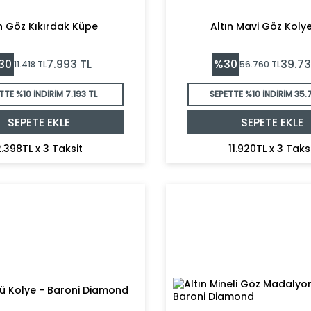
ın Göz Kıkırdak Küpe
Altın Mavi Göz Koly
30
%
30
7.993
TL
39.7
11.418
TL
56.760
TL
TTE %10 İNDİRİM
7.193 TL
SEPETTE %10 İNDİRİM
35.
SEPETE EKLE
SEPETE EKLE
.398TL x 3 Taksit
11.920TL x 3 Taks