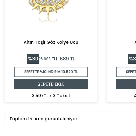
Altın Taşlı Göz Kolye Ucu
%
30
%
3
11.689
TL
16.698
TL
SEPETTE %10 İNDİRİM
10.520 TL
SEPET
SEPETE EKLE
3.507TL x 3 Taksit
4
Toplam
15
ürün görüntüleniyor.