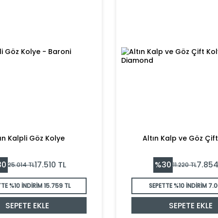
ın Kalpli Göz Kolye
Altın Kalp ve Göz Çif
30
%
30
17.510
TL
7.85
25.014
TL
11.220
TL
TE %10 İNDİRİM
15.759 TL
SEPETTE %10 İNDİRİM
7.0
SEPETE EKLE
SEPETE EKLE