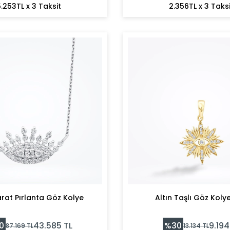
.253TL x 3 Taksit
2.356TL x 3 Taksi
arat Pırlanta Göz Kolye
Altın Taşlı Göz Koly
0
%
30
43.585
TL
9.194
87.169
TL
13.134
TL