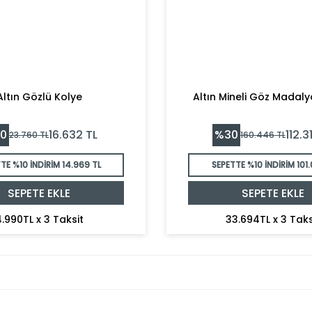
Altın Gözlü Kolye
Altın Mineli Göz Madaly
0
%
30
16.632
TL
112.3
23.760
TL
160.446
TL
TE %10 İNDİRİM
14.969 TL
SEPETTE %10 İNDİRİM
101.
SEPETE EKLE
SEPETE EKLE
.990TL x 3 Taksit
33.694TL x 3 Taks