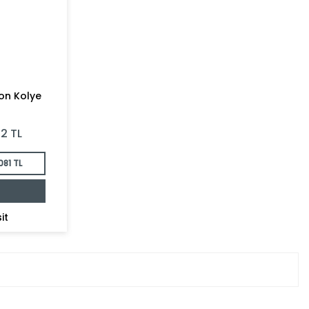
on Kolye
12
TL
081 TL
it