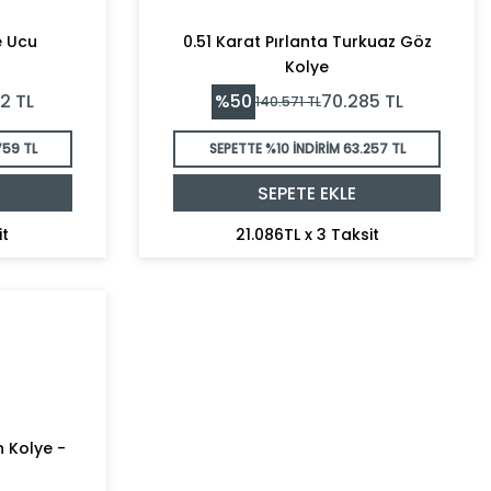
e Ucu
0.51 Karat Pırlanta Turkuaz Göz
Kolye
%
50
32
TL
70.285
TL
140.571
TL
759 TL
SEPETTE %10 İNDİRİM
63.257 TL
SEPETE EKLE
it
21.086TL x 3 Taksit