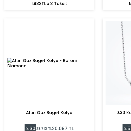
1.982TL x 3 Taksit
5
Altın Göz Baget Kolye
0.30 K
%
30
%
5
20.097
TL
28.710
TL