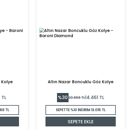
t Kolye
Altın Nazar Boncuklu Göz Kolye
%
30
4
TL
14.461
TL
20.658
TL
69 TL
SEPETTE %10 İNDİRİM
13.015 TL
SEPETE EKLE