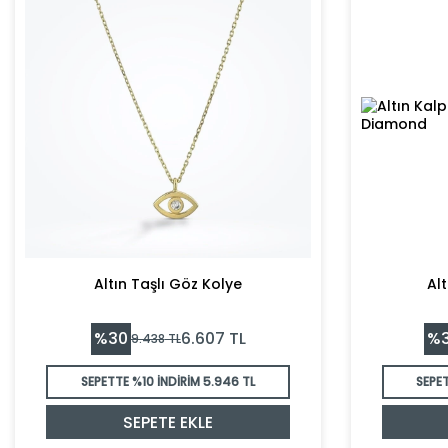
Altın Taşlı Göz Kolye
Alt
%
30
%
6.607
TL
9.438
TL
SEPETTE %10 İNDİRİM
5.946 TL
SEPET
SEPETE EKLE