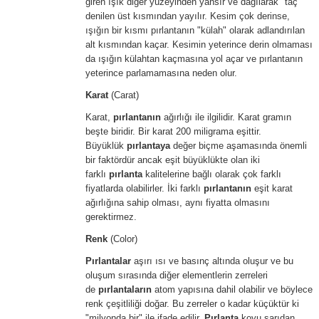
giren ışık diğer yüzeyinden yansır ve dağılarak "taç"
denilen üst kısmından yayılır. Kesim çok derinse,
ışığın bir kısmı pırlantanın "külah" olarak adlandırılan
alt kısmından kaçar. Kesimin yeterince derin olmaması
da ışığın külahtan kaçmasına yol açar ve pırlantanın
yeterince parlamamasına neden olur.
Karat
(Carat)
Karat,
pırlantanın
ağırlığı ile ilgilidir. Karat gramın
beşte biridir. Bir karat 200 miligrama eşittir.
Büyüklük
pırlantaya
değer biçme aşamasında önemli
bir faktördür ancak eşit büyüklükte olan iki
farklı
pırlanta
kalitelerine bağlı olarak çok farklı
fiyatlarda olabilirler. İki farklı
pırlantanın
eşit karat
ağırlığına sahip olması, aynı fiyatta olmasını
gerektirmez.
Renk
(Color)
Pırlantalar
aşırı ısı ve basınç altında oluşur ve bu
oluşum sırasında diğer elementlerin zerreleri
de
pırlantaların
atom yapısına dahil olabilir ve böylece
renk çeşitliliği doğar. Bu zerreler o kadar küçüktür ki
"milyonda bir" ile ifade edilir.
Pırlanta
koyu sarıdan