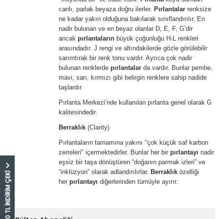
canlı, parlak beyaza doğru ilerler.
Pırlantalar
renksize
ne kadar yakın olduğuna bakılarak sınıflandırılır. En
nadir bulunan ve en beyaz olanlar D, E, F, G’dir
ancak
pırlantaların
büyük çoğunluğu H-L renkleri
arasındadır. J rengi ve altındakilerde gözle görülebilir
sarımtırak bir renk tonu vardır. Ayrıca çok nadir
bulunan renklerde
pırlantalar
da vardır. Bunlar pembe,
mavi, sarı, kırmızı gibi belirgin renklere sahip nadide
taşlardır.
Pırlanta Merkezi’nde kullanılan pırlanta genel olarak G
kalitesindedir.
Berraklık
(Clarity)
Pırlantaların tamamına yakını "çok küçük saf karbon
zerreleri" içermektedirler. Bunlar her bir
pırlantayı
nadir
eşsiz bir taşa dönüştüren “doğanın parmak izleri” ve
“inklüzyon” olarak adlandırılırlar.
Berraklık
özelliği
5.000 TL İNDİRİM ÇEKİ
her
pırlantayı
diğerlerinden tümüyle ayırır.