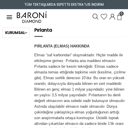
TÜM TEKTAŞLARDA SEPETTE EKSTRA %15 İNDİRİM
0
Pırlanta
KURUMSAL
PIRLANTA (ELMAS) HAKKINDA
Elmas “saf karbondan” oluşmaktadır. Hiçbir madde ile
etkileşime girmez. Pırlanta ana maddesi elmastır.
Pırlanta sadece bir kesim tekniğidir. Elmas sadece
elmasla temas ettiğinde tepkime verir (kesilme, çizilme
gibi). Elmas sertlik derecesi 10’dur. Bu oran en yüksek
orandır, dolayısıyla dünyada bilinen en sert maddedir.
Bilinen en genç elmas 1 milyar yaşındadır, yine bilinen
en yaşlısı 3,5 milyar yaşındadır. Pırlantanın bu denli
değerli olmasının ana sebebi nadir bulunuyor olmasıdır.
Aslında ulaşılabilir elmasın nadir olmasıdır. Dünya
çekirdeğine yaklaştıkça elmas yoğunluğunun arttığı
son araştırmalarla ortaya konmuştur. Üstelik toprak
altından çıkartılan elmasın da sadece binde 1’lik oranı