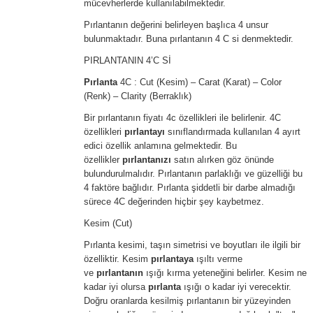
mücevherlerde kullanılabilmektedir.
Pırlantanın değerini belirleyen başlıca 4 unsur
bulunmaktadır. Buna pırlantanın 4 C si denmektedir.
PIRLANTANIN 4’C Sİ
Pırlanta
4C : Cut (Kesim) – Carat (Karat) – Color
(Renk) – Clarity (Berraklık)
Bir pırlantanın fiyatı 4c özellikleri ile belirlenir. 4C
özellikleri
pırlantayı
sınıflandırmada kullanılan 4 ayırt
edici özellik anlamına gelmektedir. Bu
özellikler
pırlantanızı
satın alırken göz önünde
bulundurulmalıdır. Pırlantanın parlaklığı ve güzelliği bu
4 faktöre bağlıdır. Pırlanta şiddetli bir darbe almadığı
sürece 4C değerinden hiçbir şey kaybetmez.
Kesim (Cut)
Pırlanta kesimi, taşın simetrisi ve boyutları ile ilgili bir
özelliktir. Kesim
pırlantaya
ışıltı verme
ve
pırlantanın
ışığı kırma yeteneğini belirler. Kesim ne
kadar iyi olursa
pırlanta
ışığı o kadar iyi verecektir.
Doğru oranlarda kesilmiş pırlantanın bir yüzeyinden