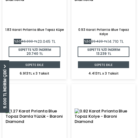
1.83 Karat Pırlanta Blue Topaz Küpe
0.93 Karat Pırlanta Blue Topaz
Kolye
23.045
TL
14.710
TL
%
50
46.090
TL
%
50
29.420
TL
SEPETTE %10 İNDİRİM
SEPETTE %10 İNDİRİM
20.740 TL
13.239 TL
SEPETE EKLE
SEPETE EKLE
5.000 TL İNDİRİM ÇEKİ
6.913TL x 3 Taksit
4.413TL x 3 Taksit