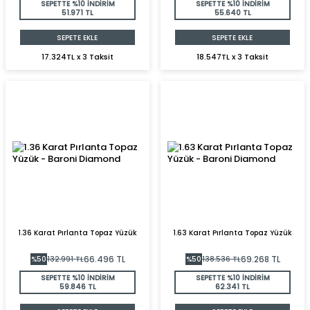
SEPETTE %10 İNDİRİM
SEPETTE %10 İNDİRİM
51.971 TL
55.640 TL
SEPETE EKLE
SEPETE EKLE
17.324TL x 3 Taksit
18.547TL x 3 Taksit
1.36 Karat Pırlanta Topaz Yüzük
1.63 Karat Pırlanta Topaz Yüzük
66.496
TL
69.268
TL
%
50
132.991
TL
%
50
138.536
TL
SEPETTE %10 İNDİRİM
SEPETTE %10 İNDİRİM
59.846 TL
62.341 TL