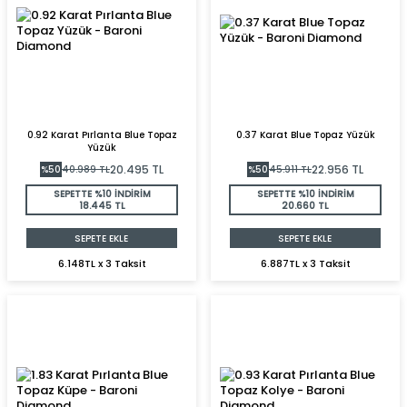
0.92 Karat Pırlanta Blue Topaz
0.37 Karat Blue Topaz Yüzük
Yüzük
20.495
TL
22.956
TL
%
50
40.989
TL
%
50
45.911
TL
SEPETTE %10 İNDİRİM
SEPETTE %10 İNDİRİM
18.445 TL
20.660 TL
SEPETE EKLE
SEPETE EKLE
6.148TL x 3 Taksit
6.887TL x 3 Taksit