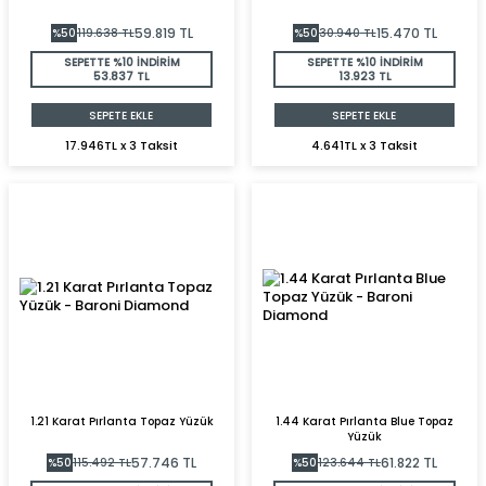
59.819
TL
15.470
TL
%
50
119.638
TL
%
50
30.940
TL
SEPETTE %10 İNDİRİM
SEPETTE %10 İNDİRİM
53.837 TL
13.923 TL
SEPETE EKLE
SEPETE EKLE
17.946TL x 3 Taksit
4.641TL x 3 Taksit
1.21 Karat Pırlanta Topaz Yüzük
1.44 Karat Pırlanta Blue Topaz
Yüzük
57.746
TL
61.822
TL
%
50
115.492
TL
%
50
123.644
TL