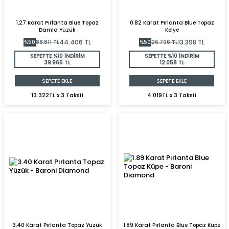
1.27 Karat Pırlanta Blue Topaz
0.82 Karat Pırlanta Blue Topaz
Damla Yüzük
Kolye
44.406
TL
13.398
TL
%
50
88.811
TL
%
50
26.796
TL
SEPETTE %10 İNDİRİM
SEPETTE %10 İNDİRİM
39.965 TL
12.058 TL
SEPETE EKLE
SEPETE EKLE
13.322TL x 3 Taksit
4.019TL x 3 Taksit
3.40 Karat Pırlanta Topaz Yüzük
1.89 Karat Pırlanta Blue Topaz Küpe