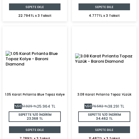
SEPETE EKLE
SEPETE EKLE
22.794TL x 3 Taksit
4.777TL x 3 Taksit
1.05 Karat Pırlanta Blue Topaz Kolye
3.08 Karat Pırlanta Topaz Yüzük
25.964
TL
38.291
TL
%
50
51.929
TL
%
50
76.582
TL
SEPETTE %10 İNDİRİM
SEPETTE %10 İNDİRİM
23.368 TL
34.462 TL
SEPETE EKLE
SEPETE EKLE
7.789TL x 3 Taksit
11.487TL x 3 Taksit