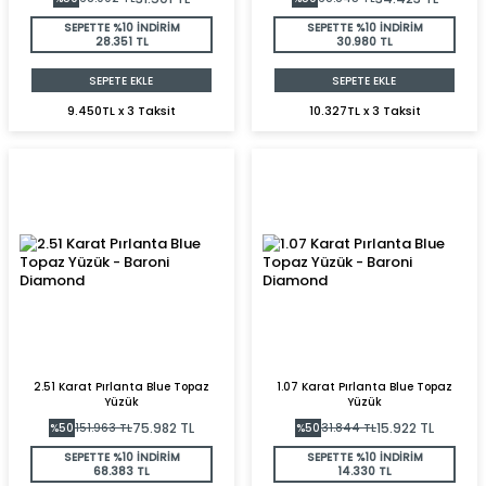
SEPETTE %10 İNDİRİM
SEPETTE %10 İNDİRİM
28.351 TL
30.980 TL
SEPETE EKLE
SEPETE EKLE
9.450TL x 3 Taksit
10.327TL x 3 Taksit
2.51 Karat Pırlanta Blue Topaz
1.07 Karat Pırlanta Blue Topaz
Yüzük
Yüzük
75.982
TL
15.922
TL
%
50
151.963
TL
%
50
31.844
TL
SEPETTE %10 İNDİRİM
SEPETTE %10 İNDİRİM
68.383 TL
14.330 TL