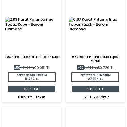
2.88 Karat Pırlanta Blue Topaz Küpe
0.67 Karat Pırlanta Blue Topaz
Yüzük
20.051
TL
30.726
TL
%
50
40.103
TL
%
50
61.453
TL
SEPETTE %10 İNDİRİM
SEPETTE %10 İNDİRİM
18.046 TL
27.654 TL
SEPETE EKLE
SEPETE EKLE
6.015TL x 3 Taksit
9.218TL x 3 Taksit