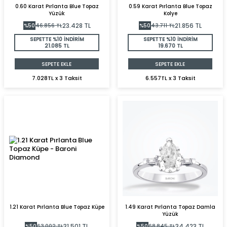
0.60 Karat Pırlanta Blue Topaz
0.59 Karat Pırlanta Blue Topaz
Yüzük
Kolye
23.428
TL
21.856
TL
%
50
46.856
TL
%
50
43.711
TL
SEPETTE %10 İNDİRİM
SEPETTE %10 İNDİRİM
21.085 TL
19.670 TL
SEPETE EKLE
SEPETE EKLE
7.028TL x 3 Taksit
6.557TL x 3 Taksit
1.21 Karat Pırlanta Blue Topaz Küpe
1.49 Karat Pırlanta Topaz Damla
Yüzük
31.501
TL
34.423
TL
%
50
63.002
TL
%
50
68.845
TL