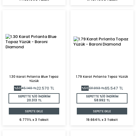
1.30 Karat Pırlanta Blue Topaz
1.79 Karat Pırlanta Topaz Yüzük
Yüzük
22.570
TL
65.547
TL
%
50
45.140
TL
%
50
131.093
TL
SEPETTE %10 İNDİRİM
SEPETTE %10 İNDİRİM
20.313 TL
58.992 TL
SEPETE EKLE
SEPETE EKLE
6.771TL x 3 Taksit
19.664TL x 3 Taksit