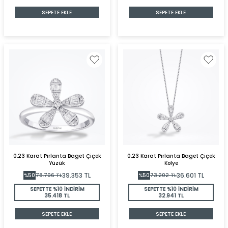
SEPETE EKLE
SEPETE EKLE
0.23 Karat Pırlanta Baget Çiçek
0.23 Karat Pırlanta Baget Çiçek
Yüzük
Kolye
39.353
TL
36.601
TL
%
50
78.706
TL
%
50
73.202
TL
SEPETTE %10 İNDİRİM
SEPETTE %10 İNDİRİM
35.418 TL
32.941 TL
SEPETE EKLE
SEPETE EKLE