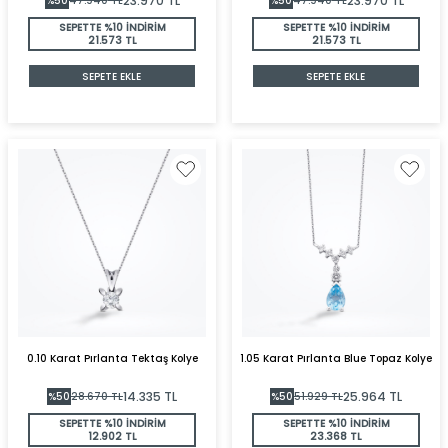
23.970
TL
23.970
TL
%
50
47.940
TL
%
50
47.940
TL
SEPETTE %10 İNDİRİM
SEPETTE %10 İNDİRİM
21.573 TL
21.573 TL
SEPETE EKLE
SEPETE EKLE
0.10 Karat Pırlanta Tektaş Kolye
1.05 Karat Pırlanta Blue Topaz Kolye
14.335
TL
25.964
TL
%
50
28.670
TL
%
50
51.929
TL
SEPETTE %10 İNDİRİM
SEPETTE %10 İNDİRİM
12.902 TL
23.368 TL