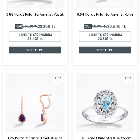
0.56 Karat Pırlanta Ametist Yüzük
0.64 Karat Pırlanta Ametist Kolye
28.256
TL
26.546
TL
%
50
56.513
TL
%
50
53.091
TL
SEPETTE %10 İNDİRİM
SEPETTE %10 İNDİRİM
25.431 TL
23.891 TL
SEPETE EKLE
SEPETE EKLE
1.25 Karat Pırlanta Ametist Küpe
0.60 Karat Pırlanta Blue Topaz