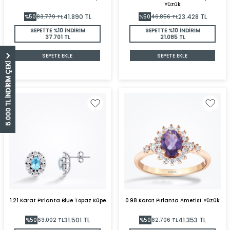
Yüzük
41.890
TL
23.428
TL
%
50
83.779
TL
%
50
46.856
TL
SEPETTE %10 İNDİRİM
SEPETTE %10 İNDİRİM
37.701 TL
21.085 TL
SEPETE EKLE
SEPETE EKLE
5.000 TL İNDİRİM ÇEKİ
1.21 Karat Pırlanta Blue Topaz Küpe
0.98 Karat Pırlanta Ametist Yüzük
31.501
TL
41.353
TL
%
50
63.002
TL
%
50
82.706
TL