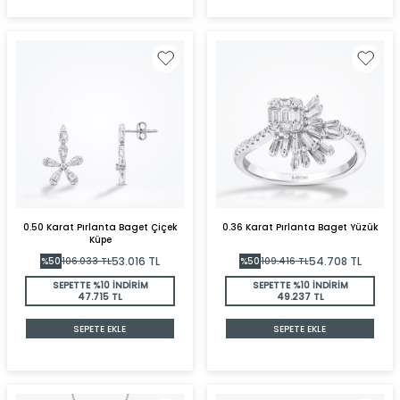
0.50 Karat Pırlanta Baget Çiçek
0.36 Karat Pırlanta Baget Yüzük
Küpe
53.016
TL
54.708
TL
%
50
106.033
TL
%
50
109.416
TL
SEPETTE %10 İNDİRİM
SEPETTE %10 İNDİRİM
47.715 TL
49.237 TL
SEPETE EKLE
SEPETE EKLE