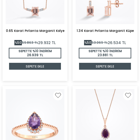
0.65 Karat Pırlanta Morganit Kolye
1.34 Karat Pırlanta Morganit Küpe
29.932
TL
26.534
TL
%
50
59.863
TL
%
50
53.069
TL
SEPETTE %10 İNDİRİM
SEPETTE %10 İNDİRİM
26.939 TL
23.881 TL
SEPETE EKLE
SEPETE EKLE