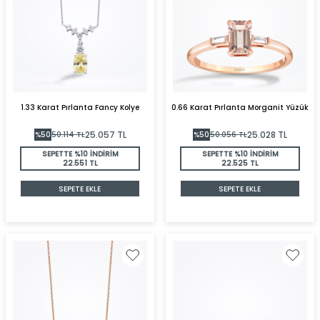
1.33 Karat Pırlanta Fancy Kolye
0.66 Karat Pırlanta Morganit Yüzük
25.057
TL
25.028
TL
%
50
50.114
TL
%
50
50.056
TL
SEPETTE %10 İNDİRİM
SEPETTE %10 İNDİRİM
22.551 TL
22.525 TL
SEPETE EKLE
SEPETE EKLE