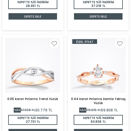
SEPETTE %10 İNDİRİM
SEPETTE %10 İNDİRİM
28.351 TL
37.218 TL
SEPETE EKLE
SEPETE EKLE
0.05 Karat Pırlanta Trend Yüzük
0.44 Karat Pırlanta Damla Tektaş
Yüzük
30.779
TL
59.808
TL
%
50
61.558
TL
%
50
119.615
TL
SEPETTE %10 İNDİRİM
SEPETTE %15 İNDİRİM
27.701 TL
50.836 TL