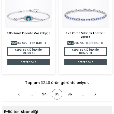
0.35 Karat Pırlanta Göz Kelepçe
6.73 Karat Pırlanta Tanzanit
Bileklik
76.845
TL
132.863
TL
%
50
153.690
TL
%
50
265.727
TL
SEPETTE %10 İNDİRİM
SEPETTE %10 İNDİRİM
69.160 TL
119.577 TL
SEPETE EKLE
SEPETE EKLE
Toplam
3240
ürün görüntüleniyor.
…
94
95
96
…
E-Bülten Aboneliği