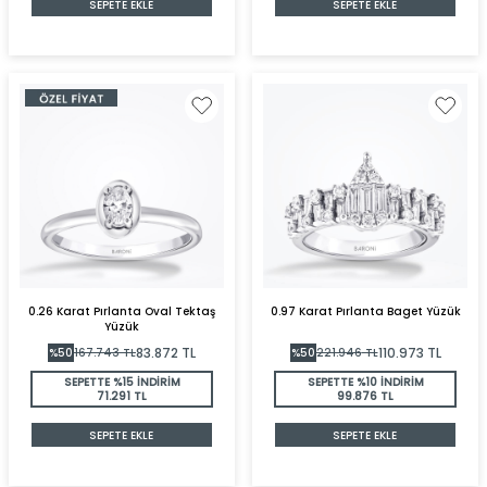
SEPETE EKLE
SEPETE EKLE
0.26 Karat Pırlanta Oval Tektaş
0.97 Karat Pırlanta Baget Yüzük
Yüzük
83.872
TL
110.973
TL
%
50
167.743
TL
%
50
221.946
TL
SEPETTE %15 İNDİRİM
SEPETTE %10 İNDİRİM
71.291 TL
99.876 TL
SEPETE EKLE
SEPETE EKLE