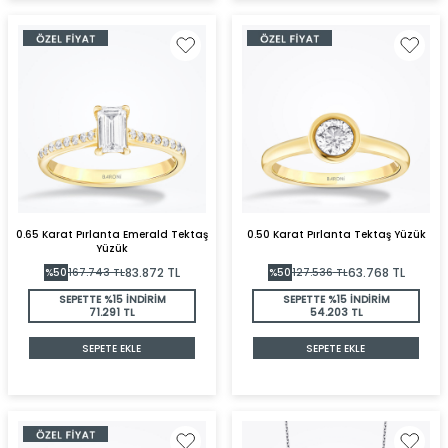
0.65 Karat Pırlanta Emerald Tektaş
0.50 Karat Pırlanta Tektaş Yüzük
Yüzük
83.872
TL
63.768
TL
%
50
167.743
TL
%
50
127.536
TL
SEPETTE %15 İNDİRİM
SEPETTE %15 İNDİRİM
71.291 TL
54.203 TL
SEPETE EKLE
SEPETE EKLE