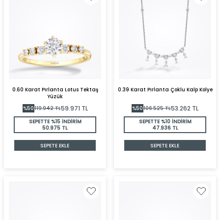
0.60 Karat Pırlanta Lotus Tektaş
0.39 Karat Pırlanta Çoklu Kalp Kolye
Yüzük
59.971
TL
53.262
TL
%
50
119.942
TL
%
50
106.525
TL
SEPETTE %15 İNDİRİM
SEPETTE %10 İNDİRİM
50.975 TL
47.936 TL
SEPETE EKLE
SEPETE EKLE