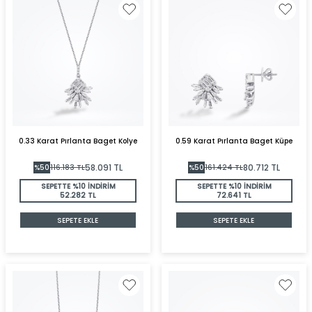
0.33 Karat Pırlanta Baget Kolye
0.59 Karat Pırlanta Baget Küpe
58.091
TL
80.712
TL
%
50
116.183
TL
%
50
161.424
TL
SEPETTE %10 İNDİRİM
SEPETTE %10 İNDİRİM
52.282 TL
72.641 TL
SEPETE EKLE
SEPETE EKLE