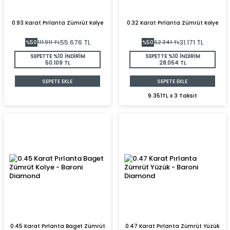
0.93 Karat Pırlanta Zümrüt Kolye
0.32 Karat Pırlanta Zümrüt Kolye
55.676
TL
31.171
TL
%
50
111.911
TL
%
50
62.341
TL
SEPETTE %10 İNDİRİM
SEPETTE %10 İNDİRİM
50.109 TL
28.054 TL
SEPETE EKLE
SEPETE EKLE
9.351TL x 3 Taksit
0.45 Karat Pırlanta Baget Zümrüt
0.47 Karat Pırlanta Zümrüt Yüzük