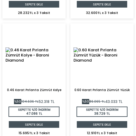
SEPETE EKLE
SEPETE EKLE
28.232TL x 3 Taksit
32.600TL x 3 Taksit
0.46 Karat Pırlanta Zümrüt Kolye
0.60 Karat Pırlanta Zümrüt Yüzük
52.318
TL
43.033
TL
%
50
104.636
TL
%
50
86.065
TL
SEPETTE %10 İNDİRİM
SEPETTE %10 İNDİRİM
47.086 TL
38.729 TL
SEPETE EKLE
SEPETE EKLE
15.695TL x 3 Taksit
12.910TL x 3 Taksit