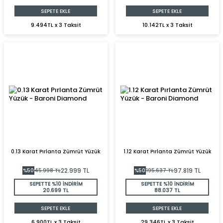
SEPETE EKLE
SEPETE EKLE
9.494TL x 3 Taksit
10.142TL x 3 Taksit
0.13 Karat Pırlanta Zümrüt Yüzük
1.12 Karat Pırlanta Zümrüt Yüzük
22.999
TL
97.819
TL
%
50
45.998
TL
%
50
195.637
TL
SEPETTE %10 İNDİRİM
SEPETTE %10 İNDİRİM
20.699 TL
88.037 TL
SEPETE EKLE
SEPETE EKLE
6.900TL x 3 Taksit
29.346TL x 3 Taksit