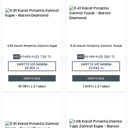
0.81 Karat Pırlanta Zümrüt Küpe
0.41 Karat Pırlanta Zümrüt Yüzük
33.726
TL
25.380
TL
%
50
67.452
TL
%
50
50.760
TL
SEPETTE %10 İNDİRİM
SEPETTE %10 İNDİRİM
30.353 TL
22.842 TL
SEPETE EKLE
SEPETE EKLE
10.118TL x 3 Taksit
7.614TL x 3 Taksit