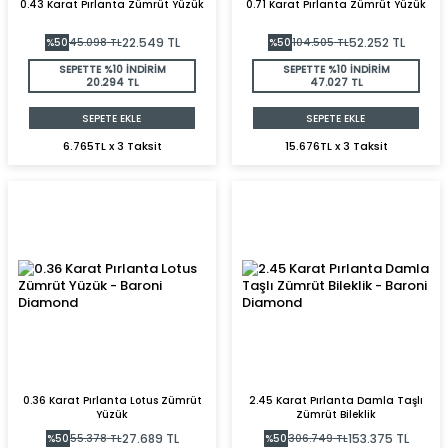
0.43 Karat Pırlanta Zümrüt Yüzük
0.71 Karat Pırlanta Zümrüt Yüzük
22.549
TL
52.252
TL
%
50
45.098
TL
%
50
104.505
TL
SEPETTE %10 İNDİRİM
SEPETTE %10 İNDİRİM
20.294 TL
47.027 TL
SEPETE EKLE
SEPETE EKLE
6.765TL x 3 Taksit
15.676TL x 3 Taksit
0.36 Karat Pırlanta Lotus Zümrüt
2.45 Karat Pırlanta Damla Taşlı
Yüzük
Zümrüt Bileklik
27.689
TL
153.375
TL
%
50
55.378
TL
%
50
306.749
TL