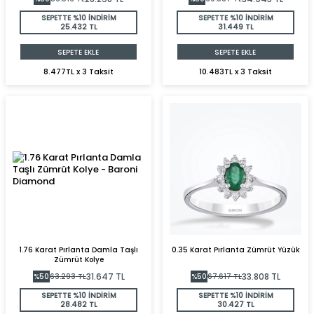
SEPETTE %10 İNDİRİM
SEPETTE %10 İNDİRİM
25.432 TL
31.449 TL
SEPETE EKLE
SEPETE EKLE
8.477TL x 3 Taksit
10.483TL x 3 Taksit
1.76 Karat Pırlanta Damla Taşlı
0.35 Karat Pırlanta Zümrüt Yüzük
Zümrüt Kolye
31.647
TL
33.808
TL
%
50
63.293
TL
%
50
67.617
TL
SEPETTE %10 İNDİRİM
SEPETTE %10 İNDİRİM
28.482 TL
30.427 TL