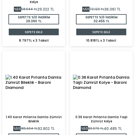
Kolye
29.322
TL
36.061
TL
%
50
58.644
TL
%
50
72.123
TL
SEPETTE %10 İNDİRİM
SEPETTE %10 İNDİRİM
26.390 TL
32.455 TL
SEPETE EKLE
SEPETE EKLE
8.797TL x 3 Taksit
10.818TL x 3 Taksit
1.40 Karat Pırlanta Damla Zümrüt
0.36 Karat Pırlanta Damla Taşlı
Bileklik
Zümrüt Kolye
92.802
TL
40.485
TL
%
50
185.604
TL
%
50
80.970
TL