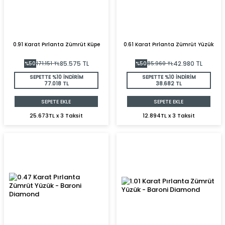
0.91 Karat Pırlanta Zümrüt Küpe
0.61 Karat Pırlanta Zümrüt Yüzük
85.575
TL
42.980
TL
%
50
171.151
TL
%
50
85.960
TL
SEPETTE %10 İNDİRİM
SEPETTE %10 İNDİRİM
77.018 TL
38.682 TL
SEPETE EKLE
SEPETE EKLE
25.673TL x 3 Taksit
12.894TL x 3 Taksit