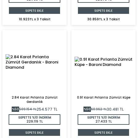
SEPETE EKLE
SEPETE EKLE
10.923TL x 3 Taksit
30.859TL x 3 Taksit
2.84 Karat Pırlanta Zümrüt
0.91 Karat Pırlanta Zümrüt Küpe
Gerdanlık
254.577
TL
30.481
TL
%
50
509.154
TL
%
50
60.962
TL
SEPETTE %10 İNDİRİM
SEPETTE %10 İNDİRİM
229.119 TL
27.433 TL
SEPETE EKLE
SEPETE EKLE