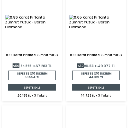
0.86 Karat Pırlanta Zümrüt Yüzük
0.65 Karat Pırlanta Zümrüt Yüzük
67.283
TL
49.077
TL
%
50
134.565
TL
%
50
98.153
TL
SEPETTE %10 İNDİRİM
SEPETTE %10 İNDİRİM
60.554 TL
44.169 TL
SEPETE EKLE
SEPETE EKLE
20.185TL x 3 Taksit
14.723TL x 3 Taksit