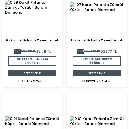
0.59 Karat Pırlanta Zümrüt Yüzük
1.27 Karat Pırlanta Zümrüt Yüzük
26.711
TL
62.873
TL
%
50
53.422
TL
%
50
125.746
TL
SEPETTE %10 İNDİRİM
SEPETTE %10 İNDİRİM
24.040 TL
56.586 TL
SEPETE EKLE
SEPETE EKLE
8.013TL x 3 Taksit
18.862TL x 3 Taksit