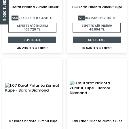
5.000 TL İNDİRİM ÇEKİ
1.30 Karat Pırlanta Zümrüt Bileklik
1.60 Karat Pırlanta Zümrüt Küpe
117.466
TL
52.116
TL
%
50
234.933
TL
%
50
104.232
TL
SEPETTE %10 İNDİRİM
SEPETTE %10 İNDİRİM
105.720 TL
46.904 TL
SEPETE EKLE
SEPETE EKLE
35.240TL x 3 Taksit
15.635TL x 3 Taksit
1.07 Karat Pırlanta Zümrüt Küpe
0.99 Karat Pırlanta Zümrüt Küpe