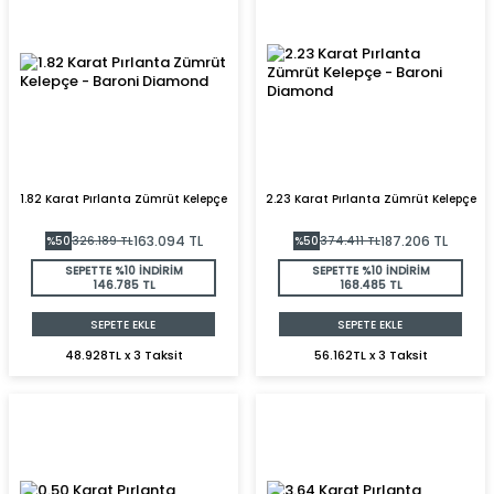
1.82 Karat Pırlanta Zümrüt Kelepçe
2.23 Karat Pırlanta Zümrüt Kelepçe
163.094
TL
187.206
TL
%
50
326.189
TL
%
50
374.411
TL
SEPETTE %10 İNDİRİM
SEPETTE %10 İNDİRİM
146.785 TL
168.485 TL
SEPETE EKLE
SEPETE EKLE
48.928TL x 3 Taksit
56.162TL x 3 Taksit