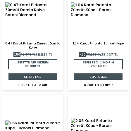
0.47 Karat Pırlanta Zümrüt Damla
1.04 Karat Pırlanta Zümrüt Küpe
Kolye
39.987
TL
29.267
TL
%
50
79.973
TL
%
50
58.533
TL
SEPETTE %10 İNDİRİM
SEPETTE %10 İNDİRİM
35.988 TL
26.340 TL
SEPETE EKLE
SEPETE EKLE
11.996TL x 3 Taksit
8.780TL x 3 Taksit