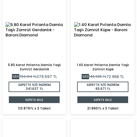
5.80 Karat Pırlanta Damla Taşlı
1.40 Karat Pırlanta Damla Taşlı
Zümrüt Gerdanlık
Zümrüt Küpe
379.597
TL
72.968
TL
%
50
759.194
TL
%
50
145.935
TL
SEPETTE %10 İNDİRİM
SEPETTE %10 İNDİRİM
341.637 TL
65.671 TL
SEPETE EKLE
SEPETE EKLE
113.879TL x 3 Taksit
21.890TL x 3 Taksit