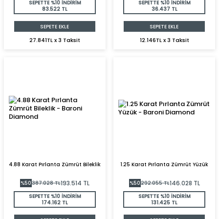
SEPETTE %10 İNDİRİM
SEPETTE %10 İNDİRİM
83.522 TL
36.437 TL
SEPETE EKLE
SEPETE EKLE
27.841TL x 3 Taksit
12.146TL x 3 Taksit
4.88 Karat Pırlanta Zümrüt Bileklik
1.25 Karat Pırlanta Zümrüt Yüzük
193.514
TL
146.028
TL
%
50
387.028
TL
%
50
292.055
TL
SEPETTE %10 İNDİRİM
SEPETTE %10 İNDİRİM
174.162 TL
131.425 TL