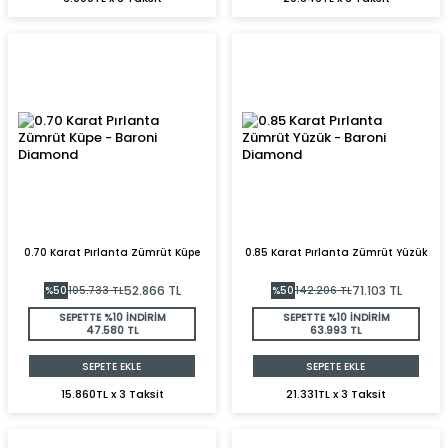
0.70 Karat Pırlanta Zümrüt Küpe
0.85 Karat Pırlanta Zümrüt Yüzük
52.866
TL
71.103
TL
%
50
105.733
TL
%
50
142.206
TL
SEPETTE %10 İNDİRİM
SEPETTE %10 İNDİRİM
47.580 TL
63.993 TL
SEPETE EKLE
SEPETE EKLE
15.860TL x 3 Taksit
21.331TL x 3 Taksit