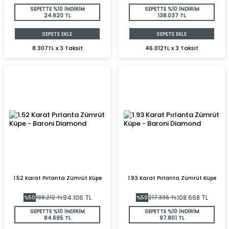
SEPETTE %10 İNDİRİM
SEPETTE %10 İNDİRİM
24.920 TL
138.037 TL
SEPETE EKLE
SEPETE EKLE
8.307TL x 3 Taksit
46.012TL x 3 Taksit
1.52 Karat Pırlanta Zümrüt Küpe
1.93 Karat Pırlanta Zümrüt Küpe
94.106
TL
108.668
TL
%
50
188.212
TL
%
50
217.336
TL
SEPETTE %10 İNDİRİM
SEPETTE %10 İNDİRİM
84.695 TL
97.801 TL