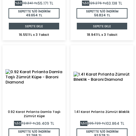
55.171
TL
63.138
TL
%
50
110.341
TL
%
50
126.276
TL
SEPETTE %10 İNDİRİM
SEPETTE %10 İNDİRİM
49.654 TL
56.824 TL
SEPETE EKLE
SEPETE EKLE
16.551TL x 3 Taksit
18.941TL x 3 Taksit
0.92 Karat Pırlanta Damla Taşlı
1.41 Karat Pırlanta Zümrüt Bileklik
Zümrüt Küpe
36.409
TL
102.864
TL
%
50
72.817
TL
%
50
205.729
TL
SEPETTE %10 İNDİRİM
SEPETTE %10 İNDİRİM
32.768 TL
92.578 TL