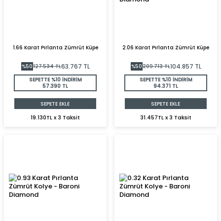
1.66 Karat Pırlanta Zümrüt Küpe
2.06 Karat Pırlanta Zümrüt Küpe
63.767
TL
104.857
TL
%
50
127.534
TL
%
50
209.713
TL
SEPETTE %10 İNDİRİM
SEPETTE %10 İNDİRİM
57.390 TL
94.371 TL
SEPETE EKLE
SEPETE EKLE
19.130TL x 3 Taksit
31.457TL x 3 Taksit