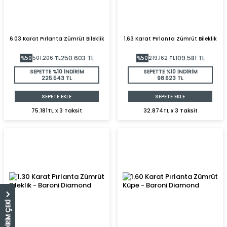
6.03 Karat Pırlanta Zümrüt Bileklik
1.63 Karat Pırlanta Zümrüt Bileklik
250.603
TL
109.581
TL
%
50
501.206
TL
%
50
219.162
TL
SEPETTE %10 İNDİRİM
SEPETTE %10 İNDİRİM
225.543 TL
98.623 TL
SEPETE EKLE
SEPETE EKLE
75.181TL x 3 Taksit
32.874TL x 3 Taksit