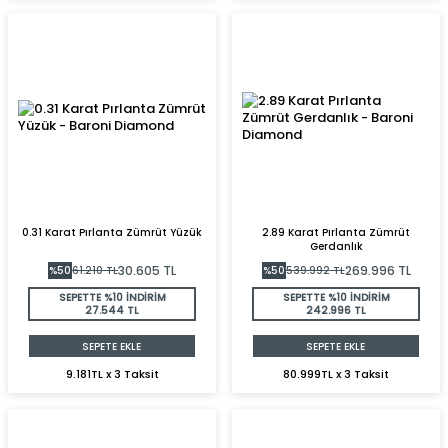
0.31 Karat Pırlanta Zümrüt Yüzük
2.89 Karat Pırlanta Zümrüt
Gerdanlık
30.605
TL
269.996
TL
%
50
61.210
TL
%
50
539.992
TL
SEPETTE %10 İNDİRİM
SEPETTE %10 İNDİRİM
27.544 TL
242.996 TL
SEPETE EKLE
SEPETE EKLE
9.181TL x 3 Taksit
80.999TL x 3 Taksit