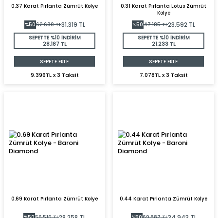
0.37 Karat Pırlanta Zümrüt Kolye
0.31 Karat Pırlanta Lotus Zümrüt
Kolye
31.319
TL
23.592
TL
%
50
62.639
TL
%
50
47.185
TL
SEPETTE %10 İNDİRİM
SEPETTE %10 İNDİRİM
28.187 TL
21.233 TL
SEPETE EKLE
SEPETE EKLE
9.396TL x 3 Taksit
7.078TL x 3 Taksit
0.69 Karat Pırlanta Zümrüt Kolye
0.44 Karat Pırlanta Zümrüt Kolye
28.258
TL
34.943
TL
%
50
56.516
TL
%
50
69.887
TL