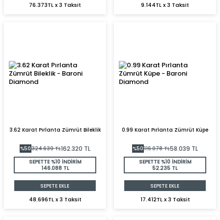
76.373TL x 3 Taksit
9.144TL x 3 Taksit
3.62 Karat Pırlanta Zümrüt Bileklik
0.99 Karat Pırlanta Zümrüt Küpe
162.320
TL
58.039
TL
%
50
324.639
TL
%
50
116.078
TL
SEPETTE %10 İNDİRİM
SEPETTE %10 İNDİRİM
146.088 TL
52.235 TL
SEPETE EKLE
SEPETE EKLE
48.696TL x 3 Taksit
17.412TL x 3 Taksit