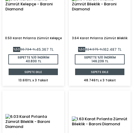
0.50 Karat Pırlanta Zümrüt Kelepçe
3.64 Karat Pırlanta Zümrüt Bileklik
45.367
TL
162.487
TL
%
50
90.734
TL
%
50
324.975
TL
SEPETTE %10 İNDİRİM
SEPETTE %10 İNDİRİM
40.830 TL
146.239 TL
SEPETE EKLE
SEPETE EKLE
13.610TL x 3 Taksit
48.746TL x 3 Taksit