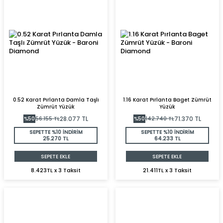
0.52 Karat Pırlanta Damla Taşlı
1.16 Karat Pırlanta Baget Zümrüt
Zümrüt Yüzük
Yüzük
28.077
TL
71.370
TL
%
50
56.155
TL
%
50
142.740
TL
SEPETTE %10 İNDİRİM
SEPETTE %10 İNDİRİM
25.270 TL
64.233 TL
SEPETE EKLE
SEPETE EKLE
8.423TL x 3 Taksit
21.411TL x 3 Taksit