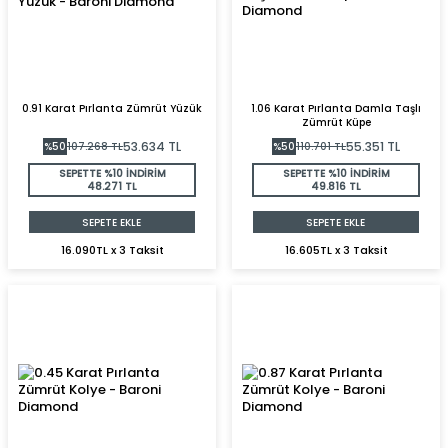
0.91 Karat Pırlanta Zümrüt Yüzük
1.06 Karat Pırlanta Damla Taşlı
Zümrüt Küpe
53.634
TL
55.351
TL
%
50
107.268
TL
%
50
110.701
TL
SEPETTE %10 İNDİRİM
SEPETTE %10 İNDİRİM
48.271 TL
49.816 TL
SEPETE EKLE
SEPETE EKLE
16.090TL x 3 Taksit
16.605TL x 3 Taksit