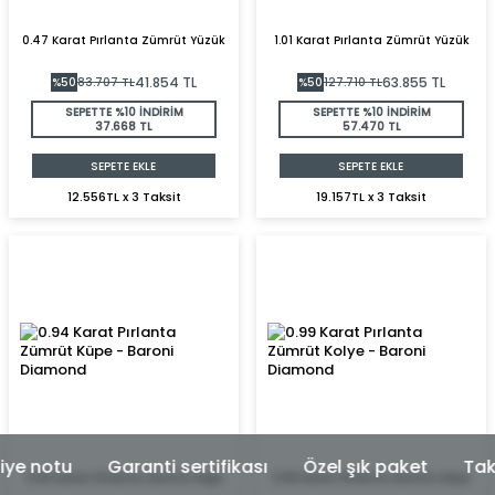
0.47 Karat Pırlanta Zümrüt Yüzük
1.01 Karat Pırlanta Zümrüt Yüzük
41.854
TL
63.855
TL
%
50
83.707
TL
%
50
127.710
TL
SEPETTE %10 İNDİRİM
SEPETTE %10 İNDİRİM
37.668 TL
57.470 TL
SEPETE EKLE
SEPETE EKLE
12.556TL x 3 Taksit
19.157TL x 3 Taksit
Garanti sertifikası
Özel şık paket
Taksit imkan
0.94 Karat Pırlanta Zümrüt Küpe
0.99 Karat Pırlanta Zümrüt Kolye