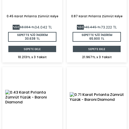
0.45 Karat Pırlanta Zümrüt Kolye
0.87 Karat Pırlanta Zümrüt Kolye
34.042
TL
73.222
TL
%
50
68.084
TL
%
50
146.445
TL
SEPETTE %10 İNDİRİM
SEPETTE %10 İNDİRİM
30.638 TL
65.900 TL
SEPETE EKLE
SEPETE EKLE
10.213TL x 3 Taksit
21.967TL x 3 Taksit