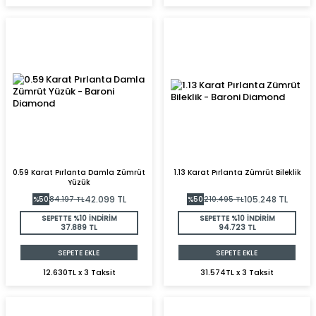
0.59 Karat Pırlanta Damla Zümrüt
1.13 Karat Pırlanta Zümrüt Bileklik
Yüzük
42.099
TL
105.248
TL
%
50
84.197
TL
%
50
210.495
TL
SEPETTE %10 İNDİRİM
SEPETTE %10 İNDİRİM
37.889 TL
94.723 TL
SEPETE EKLE
SEPETE EKLE
12.630TL x 3 Taksit
31.574TL x 3 Taksit