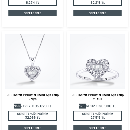
8.274 TL
32.215 TL
SEPETE EKLE
SEPETE EKLE
0.10 Karat Pırlanta Ebedi Aşk Kalp
0.10 Karat Pırlanta Ebedi Aşk Kalp
Kolye
Yüzük
35.629
TL
30.906
TL
%
50
71.257
TL
%
50
61.812
TL
SEPETTE %10 İNDİRİM
SEPETTE %10 İNDİRİM
32.066 TL
27.815 TL
SEPETE EKLE
SEPETE EKLE