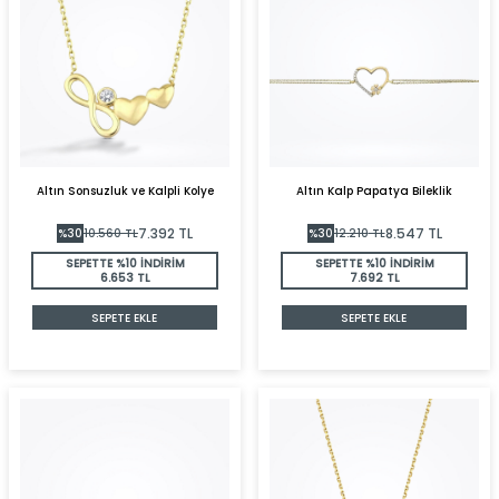
Altın Sonsuzluk ve Kalpli Kolye
Altın Kalp Papatya Bileklik
7.392
TL
8.547
TL
%
30
10.560
TL
%
30
12.210
TL
SEPETTE %10 İNDİRİM
SEPETTE %10 İNDİRİM
6.653 TL
7.692 TL
SEPETE EKLE
SEPETE EKLE