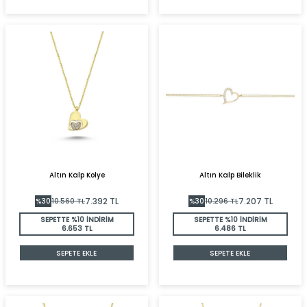
Altın Kalp Kolye
Altın Kalp Bileklik
7.392
TL
7.207
TL
%
30
10.560
TL
%
30
10.296
TL
SEPETTE %10 İNDİRİM
SEPETTE %10 İNDİRİM
6.653 TL
6.486 TL
SEPETE EKLE
SEPETE EKLE