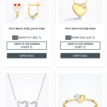
Altın Beyaz Kalp Çocuk Küpe
Altın Minimal Kalp Kolye
7.383
TL
10.441
TL
%
30
10.547
TL
%
30
14.916
TL
SEPETTE %10 İNDİRİM
SEPETTE %10 İNDİRİM
6.644 TL
9.397 TL
SEPETE EKLE
SEPETE EKLE