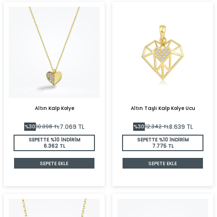
Altın Kalp Kolye
Altın Taşlı Kalp Kolye Ucu
7.069
TL
8.639
TL
%
30
10.098
TL
%
30
12.342
TL
SEPETTE %10 İNDİRİM
SEPETTE %10 İNDİRİM
6.362 TL
7.775 TL
SEPETE EKLE
SEPETE EKLE