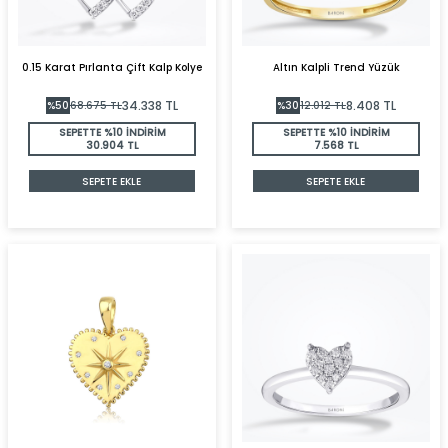
0.15 Karat Pırlanta Çift Kalp Kolye
Altın Kalpli Trend Yüzük
34.338
TL
8.408
TL
%
50
68.675
TL
%
30
12.012
TL
SEPETTE %10 İNDİRİM
SEPETTE %10 İNDİRİM
30.904 TL
7.568 TL
SEPETE EKLE
SEPETE EKLE