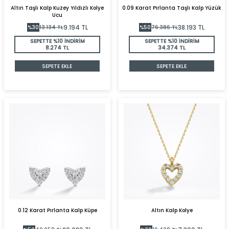
Altın Taşlı Kalp Kuzey Yıldızlı Kolye
0.09 Karat Pırlanta Taşlı Kalp Yüzük
Ucu
9.194
TL
38.193
TL
%
30
13.134
TL
%
50
76.386
TL
SEPETTE %10 İNDİRİM
SEPETTE %10 İNDİRİM
8.274 TL
34.374 TL
SEPETE EKLE
SEPETE EKLE
0.12 Karat Pırlanta Kalp Küpe
Altın Kalp Kolye