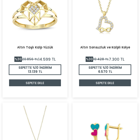
Altın Taşlı Kalp Yüzük
Altın Sonsuzluk ve Kalpli Kolye
14.599
TL
7.300
TL
%
30
20.856
TL
%
30
10.428
TL
SEPETTE %10 İNDİRİM
SEPETTE %10 İNDİRİM
13.139 TL
6.570 TL
SEPETE EKLE
SEPETE EKLE