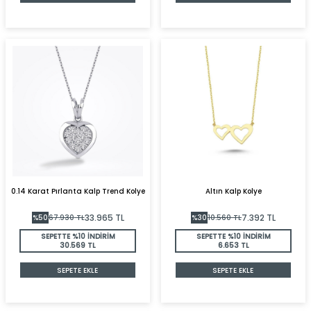
0.14 Karat Pırlanta Kalp Trend Kolye
Altın Kalp Kolye
33.965
TL
7.392
TL
%
50
67.930
TL
%
30
10.560
TL
SEPETTE %10 İNDİRİM
SEPETTE %10 İNDİRİM
30.569 TL
6.653 TL
SEPETE EKLE
SEPETE EKLE