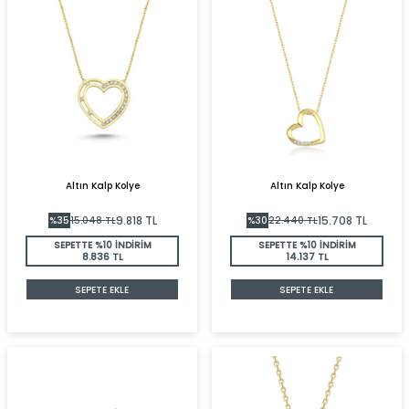
Altın Kalp Kolye
Altın Kalp Kolye
9.818
TL
15.708
TL
%
35
15.048
TL
%
30
22.440
TL
SEPETTE %10 İNDİRİM
SEPETTE %10 İNDİRİM
8.836 TL
14.137 TL
SEPETE EKLE
SEPETE EKLE