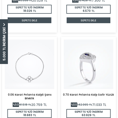
20.029
TL
7.300
TL
%
50
40.058
TL
%
30
10.428
TL
SEPETTE %10 İNDİRİM
SEPETTE %10 İNDİRİM
18.026 TL
6.570 TL
SEPETE EKLE
SEPETE EKLE
5.000 TL İNDİRİM ÇEKİ
0.06 Karat Pırlanta Kalpli Şans
0.70 Karat Pırlanta Kalp Safir Yüzük
Bileklik
20.759
TL
71.033
TL
%
50
41.518
TL
%
50
142.065
TL
SEPETTE %10 İNDİRİM
SEPETTE %10 İNDİRİM
18.683 TL
63.929 TL