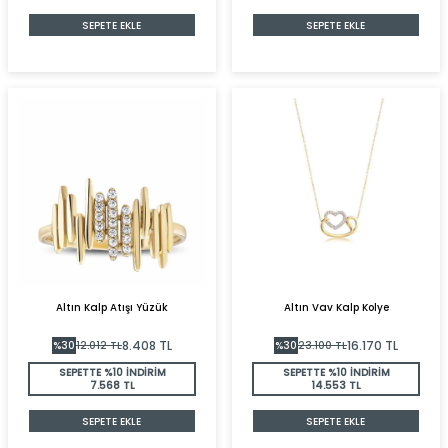
SEPETE EKLE
SEPETE EKLE
Altın Kalp Atışı Yüzük
Altın Vav Kalp Kolye
8.408
TL
16.170
TL
%
30
12.012
TL
%
30
23.100
TL
SEPETTE %10 İNDİRİM
SEPETTE %10 İNDİRİM
7.568 TL
14.553 TL
SEPETE EKLE
SEPETE EKLE