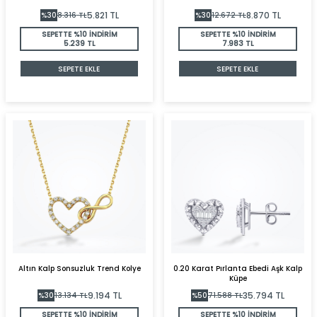
5.821
TL
8.870
TL
%
30
8.316
TL
%
30
12.672
TL
SEPETTE %10 İNDİRİM
SEPETTE %10 İNDİRİM
5.239 TL
7.983 TL
SEPETE EKLE
SEPETE EKLE
Altın Kalp Sonsuzluk Trend Kolye
0.20 Karat Pırlanta Ebedi Aşk Kalp
Küpe
9.194
TL
35.794
TL
%
30
13.134
TL
%
50
71.588
TL
SEPETTE %10 İNDİRİM
SEPETTE %10 İNDİRİM