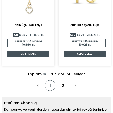
Altın Üçlü Kalp Kolye
Altın Kalp Çocuk Küpe
11.873
TL
11.134
TL
%
11
13.332
TL
%
30
15.906
TL
SEPETTE %10 İNDİRİM
SEPETTE %10 İNDİRİM
10.686 TL
10.021 TL
SEPETE EKLE
SEPETE EKLE
Toplam
48
ürün görüntüleniyor.
1
2
E-Bülten Aboneliği
Kampanya ve yeniliklerden haberdar olmak için e-bültenimize